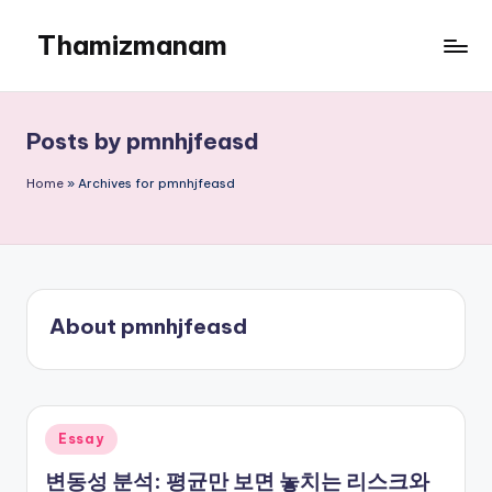
Thamizmanam
Skip
to
content
Posts by pmnhjfeasd
Home
»
Archives for pmnhjfeasd
About pmnhjfeasd
Posted
Essay
in
변동성 분석: 평균만 보면 놓치는 리스크와