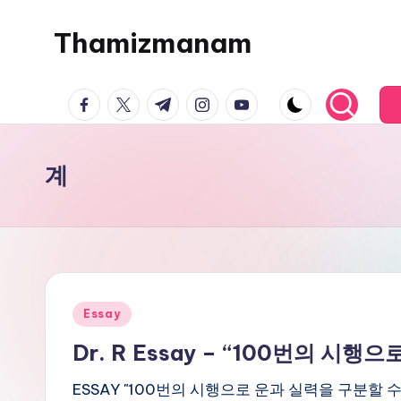
Thamizmanam
Skip
to
content
facebook.com
twitter.com
t.me
instagram.com
youtube.com
계
Posted
Essay
in
Dr. R Essay – “100번의 시
ESSAY "100번의 시행으로 운과 실력을 구분할 