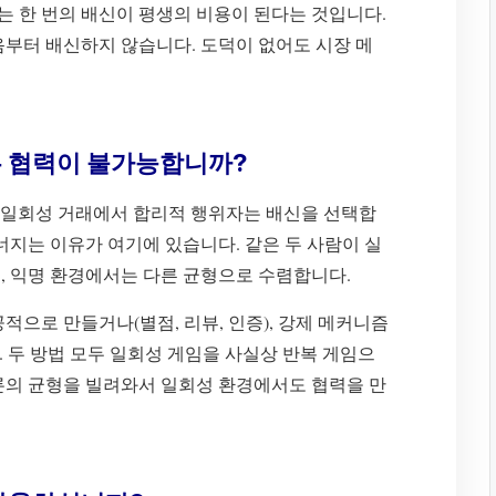
 한 번의 배신이 평생의 비용이 된다는 것입니다.
음부터 배신하지 않습니다. 도덕이 없어도 시장 메
는 협력이 불가능합니까?
 일회성 거래에서 합리적 행위자는 배신을 선택합
너지는 이유가 여기에 있습니다. 같은 두 사람이 실
, 익명 환경에서는 다른 균형으로 수렴합니다.
적으로 만들거나(별점, 리뷰, 인증), 강제 메커니즘
. 두 방법 모두 일회성 게임을 사실상 반복 게임으
론의 균형을 빌려와서 일회성 환경에서도 협력을 만