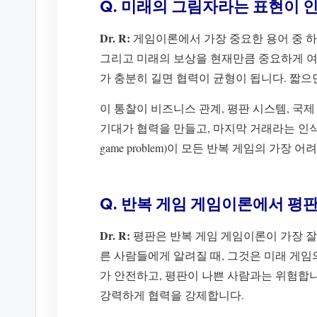
Q. 미래의 그림자라는 표현이 
Dr. R:
게임이론에서 가장 중요한 용어 중 하
그리고 미래의 보상을 현재만큼 중요하게 여
가 충분히 길면 협력이 균형이 됩니다. 짧으
이 통찰이 비즈니스 관계, 평판 시스템, 국
기대가 협력을 만들고, 마지막 거래라는 인식
game problem)이 모든 반복 게임의 가장
Q. 반복 게임 게임이론에서 평
Dr. R:
평판은 반복 게임 게임이론이 가장 잘
른 사람들에게 알려질 때, 그것은 미래 게임
가 안전하고, 평판이 나쁜 사람과는 위험합니
강력하게 협력을 강제합니다.