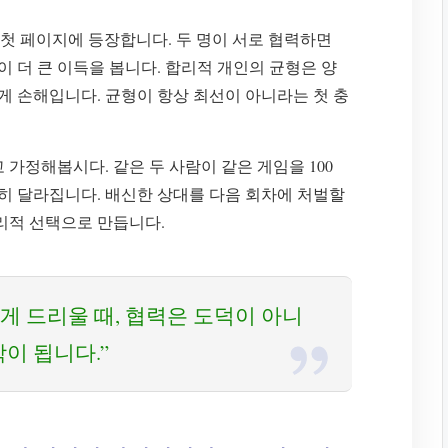
첫 페이지에 등장합니다. 두 명이 서로 협력하면
이 더 큰 이득을 봅니다. 합리적 개인의 균형은 양
에게 손해입니다. 균형이 항상 최선이 아니라는 첫 충
 가정해봅시다. 같은 두 사람이 같은 게임을 100
완전히 달라집니다. 배신한 상대를 다음 회차에 처벌할
리적 선택으로 만듭니다.
게 드리울 때, 협력은 도덕이 아니
학이 됩니다.”