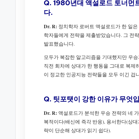
Q. 1980년대 액설로드 토너
다.
Dr. R:
정치학자 로버트 액설로드가 한 일은 
학자들에게 전략을 제출받았습니다. 그 전략
발표했습니다.
모두가 복잡한 알고리즘을 기대했지만 우승자
직전 회차에 상대가 한 행동을 그대로 복제하는 팃
이 정교한 인공지능 전략들을 모두 이긴 겁니
Q. 팃포탯이 강한 이유가 무엇
Dr. R:
액설로드가 분석한 우승 전략의 네 가지
복적이다(배신에 즉각 반응), 용서한다(상대
략이 단순해 상대가 읽기 쉽다).