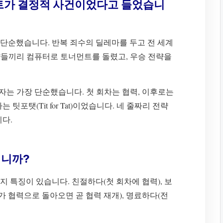
먼트가 결정적 사건이었다고 들었습니
단순했습니다. 반복 죄수의 딜레마를 두고 전 세계
들끼리 컴퓨터로 토너먼트를 돌렸고, 우승 전략을
는 가장 단순했습니다. 첫 회차는 협력, 이후로는
포탯(Tit for Tat)이었습니다. 네 줄짜리 전략
다.
입니까?
 특징이 있습니다. 친절하다(첫 회차에 협력), 보
가 협력으로 돌아오면 곧 협력 재개), 명료하다(전