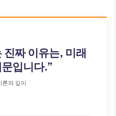
 진짜 이유는, 미래
때문입니다.”
임이론의 깊이