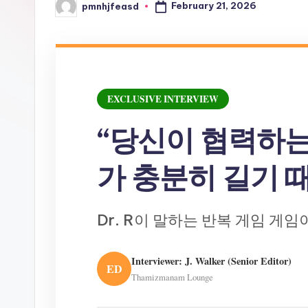
February 21, 2026
pmnhjfeasd
Posted
by
EXCLUSIVE INTERVIEW
“당신이 협력하는
가 충분히 길기 
Dr. R이 말하는 반복 게임 게
Interviewer: J. Walker (Senior Editor)
ED
Thamizmanam Lounge