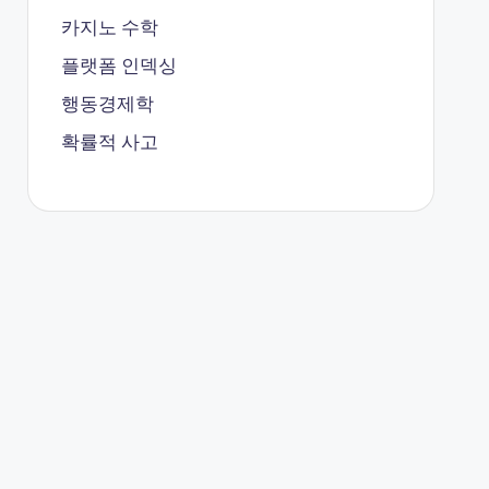
카지노 수학
플랫폼 인덱싱
행동경제학
확률적 사고