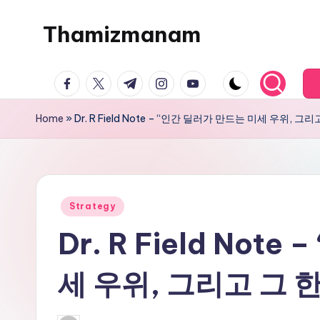
Thamizmanam
Skip
to
content
facebook.com
twitter.com
t.me
instagram.com
youtube.com
Home
»
Dr. R Field Note – “인간 딜러가 만드는 미세 우위, 그리
Posted
Strategy
in
Dr. R Field Not
세 우위, 그리고 그 