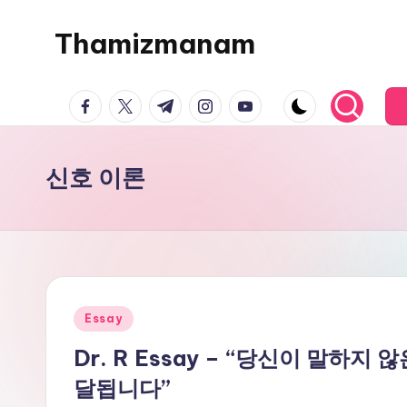
Thamizmanam
Skip
to
content
facebook.com
twitter.com
t.me
instagram.com
youtube.com
신호 이론
Posted
Essay
in
Dr. R Essay – “당신이 말하지
달됩니다”