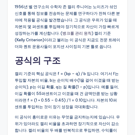
1956년 벨 연구소의 수학자 존 켈리 주니어는 노이즈가 섞인
신호를 통해 정보를 전송하는 문제를 연구하다가 전혀 다른 분
야에 적용될 공식을 발견했습니다. 그 공식은 우위가 있을 때
자본의 몇 퍼센트를 투입해야 장기적으로 자산이 가장 빠르게
성장하는가를 계산합니다. (
뱅크롤 관리 원칙
) 켈리 기준
(Kelly Criterion)이라고 불리는 이 공식은 지금도 전문 트레이
더와 퀀트 운용사들이 포지션 사이징의 기본 틀로 씁니다.
공식의 구조
켈리 기준의 핵심 공식은 f = (bp – q) / b 입니다. 여기서 f는
투입할 자본의 비율, b는 순이익 배수(1을 걸어 이겼을 때 받는
순이익), p는 이길 확률, q는 질 확률(1 – p)입니다. 예를 들어,
이길 확률이 55퍼센트이고 이겼을 때 건 금액만큼 받는 상황
이라면 f = (1 × 0.55 – 0.45) / 1 = 0.10입니다. 자본의 10퍼
센트를 투입하는 것이 장기 성장을 극대화합니다.
이 공식이 흥미로운 이유는 무엇을 금지하는지에 있습니다. 우
위가 있더라도 켈리 비율을 초과하면 장기적으로 자산이 감소
합니다. 켈리 비율의 두 배를 반복적으로 투입하면, 수익률이